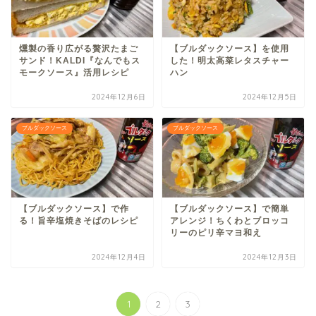
燻製の香り広がる贅沢たまご
【ブルダックソース】を使用
サンド！KALDI『なんでもス
した！明太高菜レタスチャー
モークソース』活用レシピ
ハン
2024年12月6日
2024年12月5日
ブルダックソース
ブルダックソース
【ブルダックソース】で作
【ブルダックソース】で簡単
る！旨辛塩焼きそばのレシピ
アレンジ！ちくわとブロッコ
リーのピリ辛マヨ和え
2024年12月4日
2024年12月3日
1
2
3