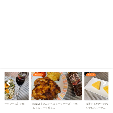
KALDI
KALDI
もスモークソース】で作
KALDI【なんでもスモークソース】で作
放置するだけでおつまみ革
.
る！スモーク香る...
んでもスモーク...