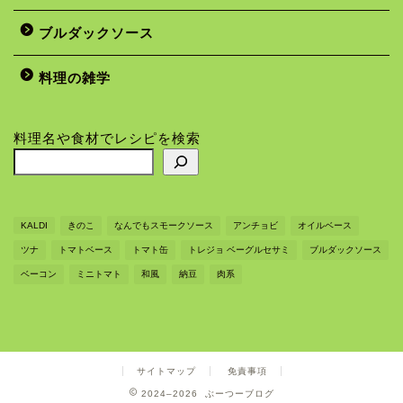
ブルダックソース
料理の雑学
料理名や食材でレシピを検索
KALDI
きのこ
なんでもスモークソース
アンチョビ
オイルベース
ツナ
トマトベース
トマト缶
トレジョ ベーグルセサミ
ブルダックソース
ベーコン
ミニトマト
和風
納豆
肉系
サイトマップ
免責事項
2024–2026 ぶーつーブログ