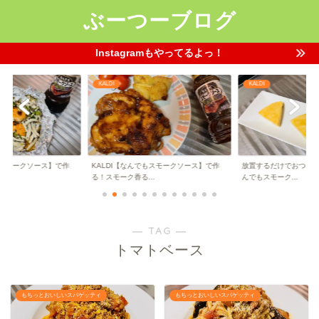
ぶーつーブログ
Instagramもやってるよっ！
KALDI
KALDI
もスモークソース】で作
KALDI【なんでもスモークソース】で作
放置するだけでおつまみ革
.
る！スモーク香る...
んでもスモーク...
― TAG ―
トマトベース
もちっとおいしいスパゲッティ
もちっとおいしいスパゲッティ