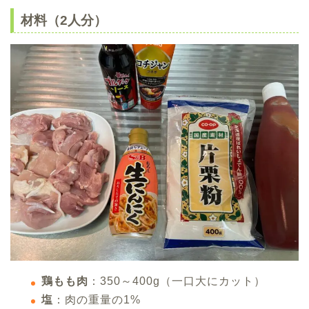
材料（2人分）
鶏もも肉
：350～400g（一口大にカット）
塩
：肉の重量の1%