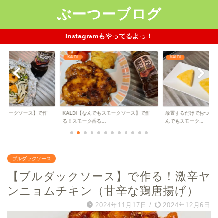
ぶーつーブログ
Instagramもやってるよっ！
KALDI
KALDI
もスモークソース】で作
KALDI【なんでもスモークソース】で作
放置するだけでおつまみ革
.
る！スモーク香る...
んでもスモーク...
ブルダックソース
【ブルダックソース】で作る！激辛ヤ
ンニョムチキン（甘辛な鶏唐揚げ）
2024年11月17日
/
2024年12月6日