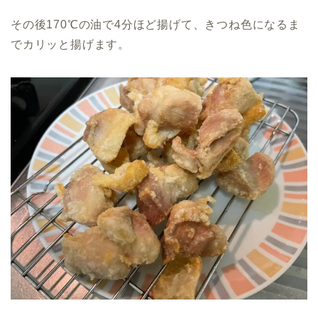
その後170℃の油で4分ほど揚げて、きつね色になるま
でカリッと揚げます。