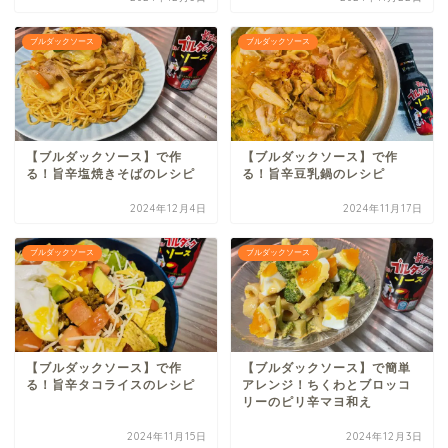
ブルダックソース
ブルダックソース
【ブルダックソース】で作
【ブルダックソース】で作
る！旨辛塩焼きそばのレシピ
る！旨辛豆乳鍋のレシピ
2024年12月4日
2024年11月17日
ブルダックソース
ブルダックソース
【ブルダックソース】で作
【ブルダックソース】で簡単
る！旨辛タコライスのレシピ
アレンジ！ちくわとブロッコ
リーのピリ辛マヨ和え
2024年11月15日
2024年12月3日